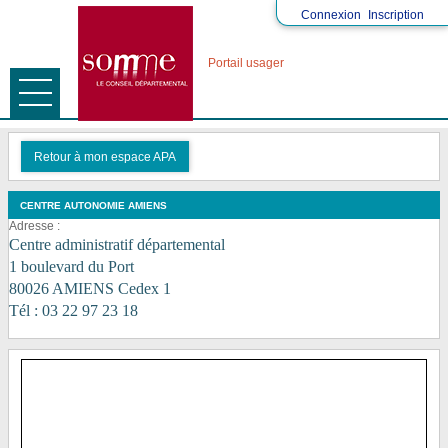
Connexion
Inscription
Portail usager
Ouvrir le menu
ACCUEIL
Retour à mon espace APA
ALLOCATION PERSONNALISÉE D'AUTONOMIE (APA)
CENTRE AUTONOMIE AMIENS
REVENU DE SOLIDARITÉ ACTIVE (RSA)
Adresse :
Centre administratif départemental
1 boulevard du Port
80026 AMIENS Cedex 1
Tél : 03 22 97 23 18