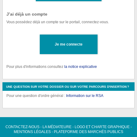
J’ai déjà un compte
Vous possédez déjà un compte sur le portail, connectez-vous.
Je me connecte
Pour plus d'informations consultez
la notice explicative
UNE QUESTION SUR VOTRE DOSSIER OU SUR VOTRE PARCOURS D'INSERTION ?
Pour une question d'ordre général :
Information sur le RSA
CONTACTEZ-NOUS
-
LA MÉDIATEURE
-
LOGO ET CHARTE GRAPHIQUE
-
MENTIONS LÉGALES
-
PLATEFORME DES MARCHÉS PUBLICS