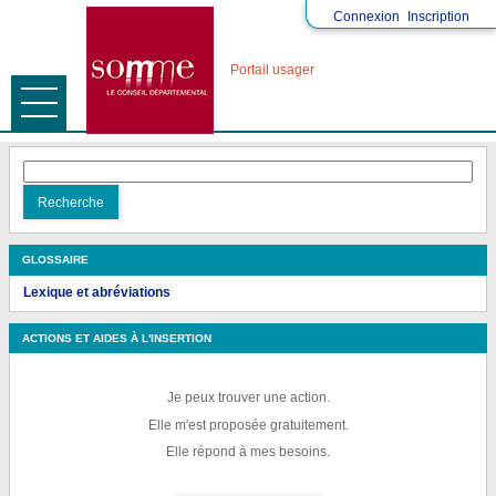
Connexion
Inscription
Portail usager
Ouvrir le menu
ACCUEIL
Recherche
ALLOCATION PERSONNALISÉE D'AUTONOMIE (APA)
Recherche
REVENU DE SOLIDARITÉ ACTIVE (RSA)
GLOSSAIRE
Lexique et abréviations
ACTIONS ET AIDES À L'INSERTION
Je peux trouver une action.
Elle m'est proposée gratuitement.
Elle répond à mes besoins.